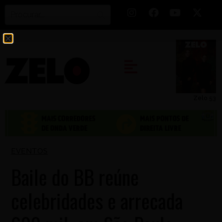
Zelo 53
EVENTOS
Baile do BB reúne
celebridades e arrecada