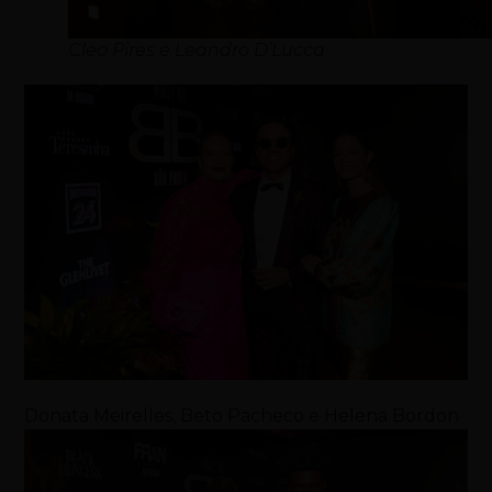
Cleo Pires e Leandro D’Lucca
Donata Meirelles, Beto Pacheco e Helena Bordon