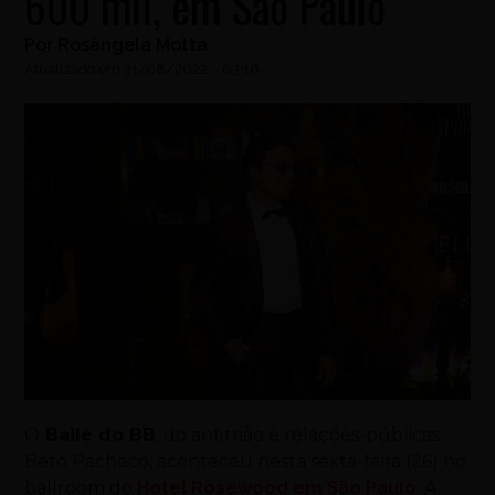
600 mil, em São Paulo
Por
Rosângela Motta
Atualizado em
31/08/2022
-
03:16
O
Baile do BB
, do anfitrião e relações-públicas
Beto Pacheco, aconteceu nesta sexta-feira (26) no
ballroom do
Hotel Rosewood em São Paulo
. A