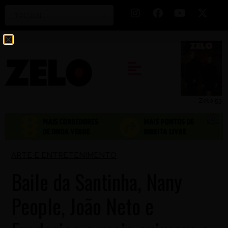
Zelo 53
ARTE E ENTRETENIMENTO
Baile da Santinha, Nany
People, João Neto e