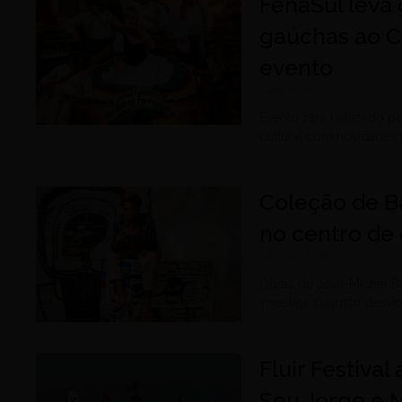
FenaSul leva 
gaúchas ao C
evento
julho 30, 2026
Evento será realizado p
cultural com novidades 
Coleção de B
no centro de 
julho 30, 2026
Obras de Jean-Michel B
investiga suposto desvi
Fluir Festiva
Seu Jorge e 