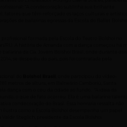
, através do Embaixador Rodrigo Baena Soares, parabeni
profissional: “A condecoração sublinha sua brilhante
el, fatores que têm reforçado os laços culturais e artístic
gerações de bailarinas egressas da Escola do Ballet Bolsho
 profissional formada pela Escola do
Teatro Bolshoi
no
zan/RU.
A história de Amanda com a dança começou há m
o bailarina da Cia. Jovem Bolshoi Brasil, onde durante doi
014, se despediu do país, pois foi contratada pela
ucional do
Bolshoi Brasil
, onde participou do vídeo-
81 metros de altura, em Balneário Camboriú, Santa
 ela dança com o céu da cidade ao fundo. “A ideia da
ndo, o que de fato ocorreu. Ela é uma bailarina talent
ativa condecoração do Brasil. Essa honraria ressalta não
 ilustra como a Escola Bolshoi desempenha um papel
aldir Steglich, presidente da Escola Bolshoi.