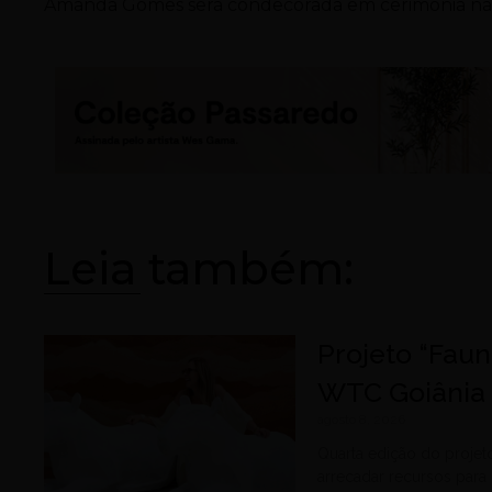
Amanda Gomes será condecorada em cerimônia na E
Leia também:
Projeto “Faun
WTC Goiânia
agosto 8, 2026
Quarta edição do projeto
arrecadar recursos para