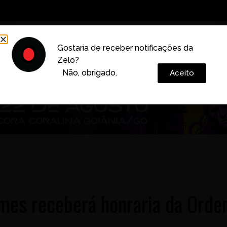
Decoração
Vida e Estilo
Cotidiano
Cultura
Gostaria de receber notificações da
Zelo?
Colunas
Não, obrigado.
Aceito
mes receberá honraria da Ord