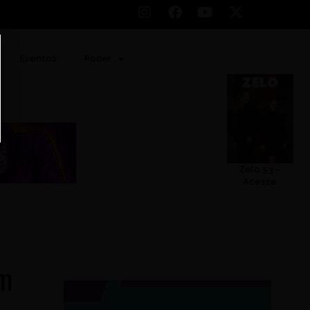
Eventos
Poder
Zelo 53 –
Acesse
em