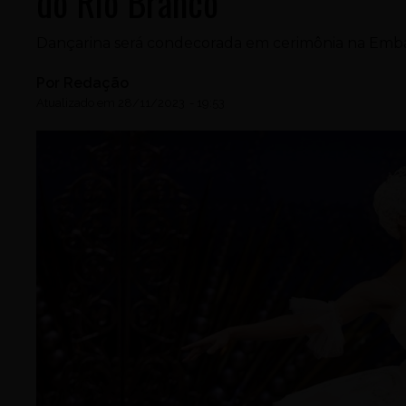
do Rio Branco
Dançarina será condecorada em cerimônia na Embai
Por
Redação
Atualizado em
28/11/2023
-
19:53