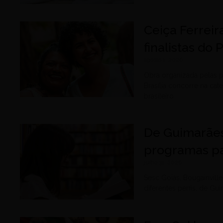
Ceiça Ferreir
finalistas do
agosto 1, 2026
Obra organizada pelas p
Brasília concorre na cat
brasileiro
De Guimarães
programas pa
julho 31, 2026
Sesc Goiás, Bougainvil
diferentes perfis, de G