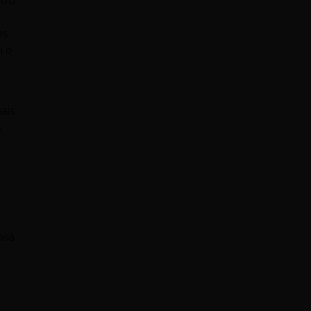
zou
os
i e
ais
s
osa