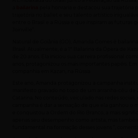
A Embaixada do Brasil junto à Federação da Rússia
a
bailarina
pela honraria e destacou sua trajetória 
trajetória no ballet e seu talento artístico inigualáv
entre o Brasil e a Rússia e que inspiram as futuras 
Joinville”.
Natural de Goiânia (GO), Amanda Gomes é bailarina
Brasil. Atualmente, é a 1ª Bailarina da Ópera de Ka
de 20 anos. Ela iniciou sua carreira profissional com
anos, protagonizou os mais importantes papéis. Em 2
companhia em Kazan, na Rússia.
Este ano, Amanda protagonizou a campanha instit
manifesto gravado no topo de um arranha-céu de 2
Catarina. No conteúdo, veiculado nas redes sociais,
campanha é dar a sensação de que ela ganhou o mu
e conquistou a Ordem do Rio Branco, a mais signific
apenas seu desempenho como artista, mas também
fundamental na formação desses jovens ”, comenta V