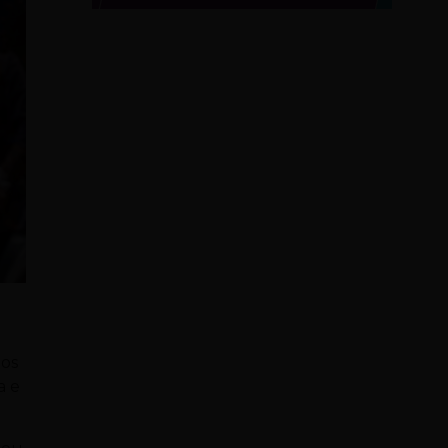
dos
a e