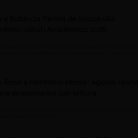
a e Edileuza Penha de Souza são
 Prêmio Jabuti Acadêmico 2026
esquisadoras Ceiça Ferreira, de Goiás, e Edileuza Penha de Souza, d
egoria Artes e destaca trajetórias de mulheres negras no audiovisual
 Rosa a Hermann Hesse: agosto reún
ra apaixonados por leitura
le Shopping e Nova Acrópole promovem programação para leitores d
uimarães Rosa a Hermann Hesse