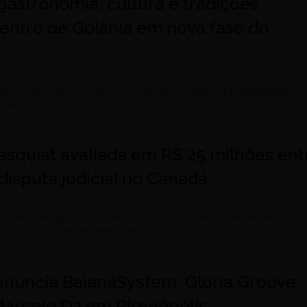
gastronomia, cultura e tradições
entro de Goiânia em nova fase do
ela primeira vez no Ginásio Rio Vermelho e amplia a programação
para o público
asquiat avaliada em R$ 25 milhões ent
disputa judicial no Canadá
asquiat, George Condo e Rashid Johnson foram citadas em ação que
o de recursos de empreendimentos imobiliários
l anuncia BaianaSystem, Gloria Groove,
Marcelo D2 em Pirenópolis