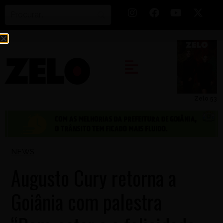
Zelo 53
NEWS
Augusto Cury retorna a
Goiânia com palestra