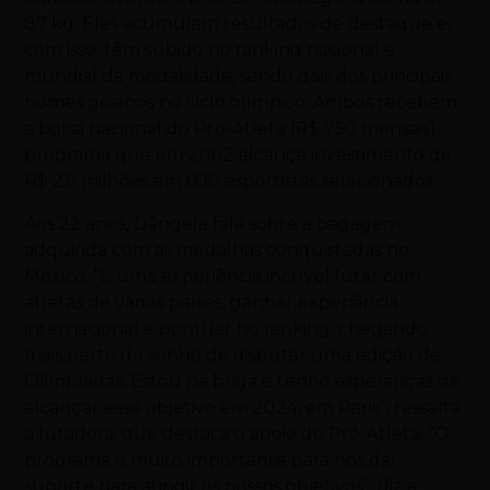
87 kg. Eles acumulam resultados de destaque e,
com isso, têm subido no ranking nacional e
mundial da modalidade, sendo dois dos principais
nomes goianos no ciclo olímpico. Ambos recebem
a bolsa nacional do Pró-Atleta (R$ 750 mensais),
programa que em 2002 alcança investimento de
R$ 2,5 milhões em 600 esportistas selecionados.
Aos 22 anos, Dângela fala sobre a bagagem
adquirida com as medalhas conquistadas no
México. “É uma experiência incrível lutar com
atletas de vários países, ganhar experiência
internacional e pontuar no ranking, chegando
mais perto do sonho de disputar uma edição de
Olimpíadas. Estou na briga e tenho esperanças de
alcançar esse objetivo em 2024, em Paris”, ressalta
a lutadora, que destaca o apoio do Pró-Atleta. “O
programa é muito importante para nos dar
suporte para atingir os nossos objetivos”, diz a