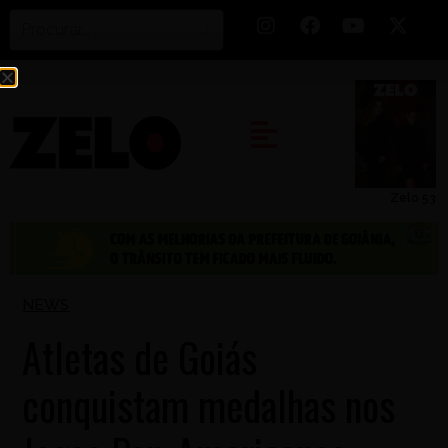
Zelo 53
NEWS
Atletas de Goiás
conquistam medalhas nos