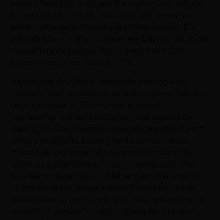
quarta-feira (28) e vão até 8 de setembro. Adria é
integrante do time de vôlei sentado feminino,
sendo uma das principais paratletas do país. Ela
disputa sua 4ª Paralimpíadas e esbanja o título de
medalhista de bronze nos Jogos do Rio 2016,
como também de Tóquio 2021.
A trajetória de Adria é reflexo do esforço e do
compromisso necessários para alcançar o mais alto
nível no esporte. “É uma honra imensa
representar o Brasil nos Jogos Paralímpicos de
Paris 2024. Cada desafio superado até aqui foi um
passo em direção a esse grande sonho. Estou
muito feliz por levar não apenas a bandeira do
nosso país, mas também todo o apoio e carinho
que tenho recebido. O vôlei sentado me ensinou
muito sobre resiliência e trabalho em equipe, e
quero mostrar ao mundo que, com determinação
e paixão, é possível alcançar qualquer objetivo”,