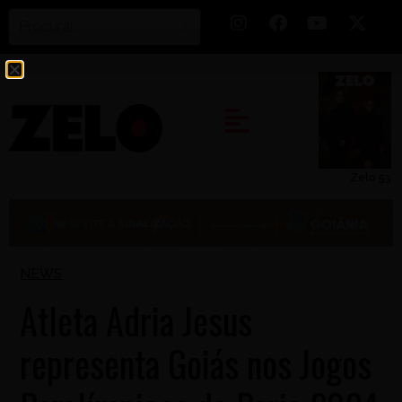
Zelo 53
NEWS
Atleta Adria Jesus
representa Goiás nos Jogos