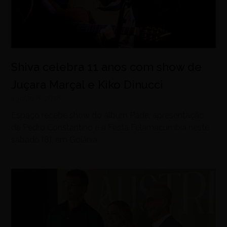
Shiva celebra 11 anos com show de
Juçara Marçal e Kiko Dinucci
agosto 6, 2026
Espaço recebe show do álbum Padê, apresentação
de Pedro Constantino e a Festa Felamacumbia neste
sábado (8), em Goiânia