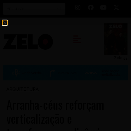
Zelo 53
ARQUITETURA
Arranha-céus reforçam
verticalização e