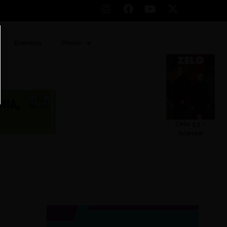
Eventos
Poder
Zelo 53 –
Acesse