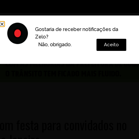
Decoração
Vida e Estilo
Cotidiano
Cultura
Gostaria de receber notificações da
Zelo?
Colunas
Não, obrigado.
Aceito
om festa para convidados no