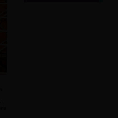
ga
a,
nna