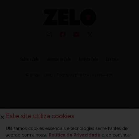
Sobre a Zelo
Anuncie na Zelo
Revista Zelo
Contato
© 2025 - Zelo - Todos os direitos reservados.
Este site utiliza cookies
Utilizamos cookies essenciais e tecnologias semelhantes de
acordo com a nossa
Política de Privacidade
e, ao continuar