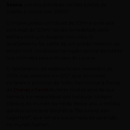
Senna
, um dos principais cartões postais da
cidade, e conta com 260m².
O imóvel possui um closet de 50m² e uma sala
com mais de 120m², sendo remodelado pelo
estilista com um designer futurista. O
apartamento faz parte de um prédio histórico do
século XVII , localizado na região central da cidade
luz, com vista para o Museu do Louvre.
O falecimento do estilista foi em novembro de
2019, mas somente em 2021 que os imóveis
iniciaram o processo de leilão. Karl esteve à frente
da
Chanel
e
Fendi
durante muitos anos de sua
carreira, e é responsável por instaurar códigos
icônicos do mundo da moda. Neste ano, o estilista
ganhou uma série biográfica “Becoming Karl
Lagerfeld”, que retrata sua jornada de ascensão
no mundo fashion.