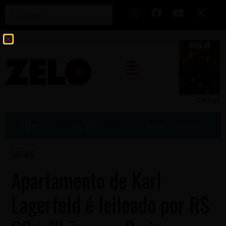
Zelo 53
NEWS
Apartamento de Karl
Lagerfeld é leiloado por R$