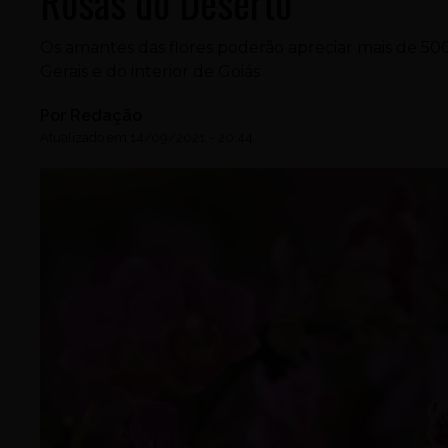
Rosas do Deserto
Os amantes das flores poderão apreciar mais de 500
Gerais e do interior de Goiás
Por
Redação
Atualizado em
14/09/2021
-
20:44