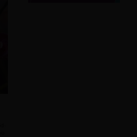
id-
io