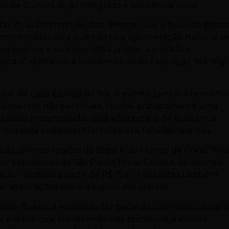
as de Cultura, Ação Integrada e Assistência Social.
 das 9h às 20h nos três dias. “Mesmo que o fluxo de pesso
 monitoradas para que não haja aglomeração. No local se
temperatura, e será permitida apenas a entrada e
cara”, destacou a coordenadora da Exposição, Marling
uliar de cada espécie de flor, o evento também tem o fo
de alimentos não perecíveis, recebe gratuitamente uma
 serão encaminhadas para a Secretaria de Assistência
tos para entidades filantrópicas e famílias carentes.
e diversas regiões do Brasil e do interior de Goiás. “Ser
por expositores de São Paulo, Minas Gerais e de diversos
erão vendidas a partir de R$ 15 e os visitantes também
r explicações sobre o cultivo das plantas.
lson Bueno, a exposição faz parte do calendário oficial 
no, em março e em setembro na primavera, o evento