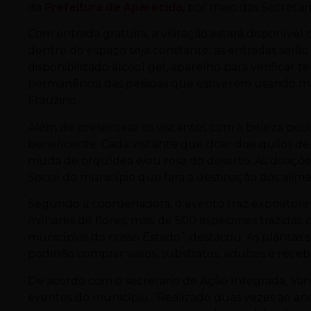
da
Prefeitura de Aparecida
, por meio das Secretari
Com entrada gratuita, a visitação estará disponível
dentro do espaço seja constante, as entradas serão
disponibilizado álcool gel, aparelho para verificar 
permanência das pessoas que estiverem usando más
Frauzino.
Além de presentear os visitantes com a beleza pec
beneficente. Cada visitante que doar dois quilos 
muda de orquídea e/ou rosa do deserto. As doações
Social do município que fará a destinação dos alimen
Segundo a coordenadora, o evento traz expositores d
milhares de flores, mais de 500 espécimes trazidas 
municípios do nosso Estado”, destacou. As plantas s
poderão comprar vasos, substratos, adubos e recebe
De acordo com o secretário de Ação Integrada, Vani
eventos do município. “Realizado duas vezes ao a