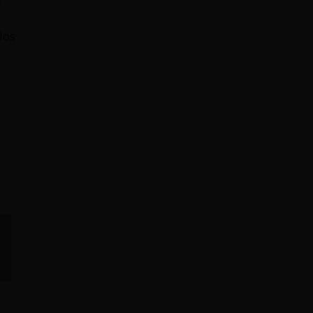
s
los