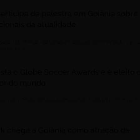
articipa de palestra em Goiânia sobre
ionais da atualidade
 Sesc/TRE: Palavras que Conectam” acontece em 1º de outubro e int
bro Amarelo
uista o Globe Soccer Awards e é eleito 
dor do mundo
ado pela FIFA, quebrando o jejum de 17 anos sem um brasileiro levar
ark chega a Goiânia como atração de