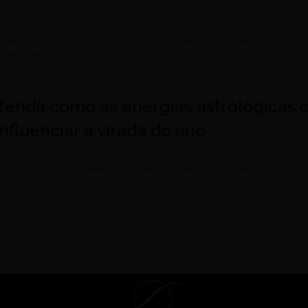
amento do Passeio das Águas Shopping, parque de diversões conta
a de alimentação
tenda como as energias astrológicas 
fluenciar a virada do ano
enário astrológico e revela dicas para aproveitar o momento