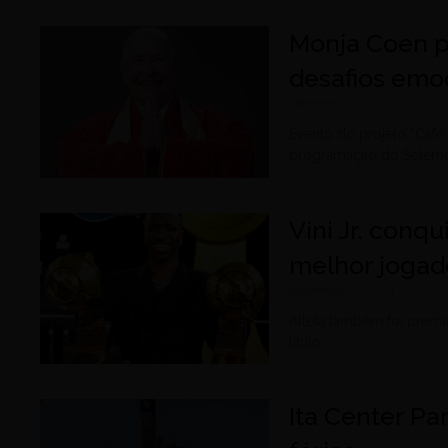
Monja Coen p
desafios emoc
setembro 25, 2025
Evento do projeto “Café
programação do Setem
Vini Jr. conq
melhor joga
dezembro 27, 2024
Atleta também foi premi
título
Ita Center P