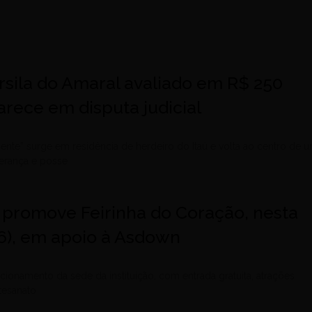
rsila do Amaral avaliado em R$ 250
rece em disputa judicial
ente” surge em residência de herdeiro do Itaú e volta ao centro de 
erança e posse
 promove Feirinha do Coração, nesta
26), em apoio à Asdown
cionamento da sede da instituição, com entrada gratuita, atrações
rtesanato