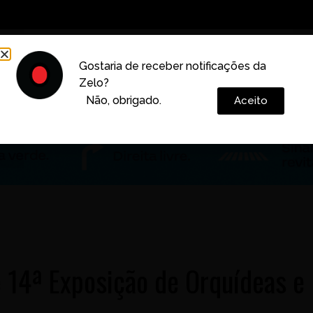
Decoração
Vida e Estilo
Cotidiano
Cultura
Gostaria de receber notificações da
Zelo?
Colunas
Não, obrigado.
Aceito
 14ª Exposição de Orquídeas e