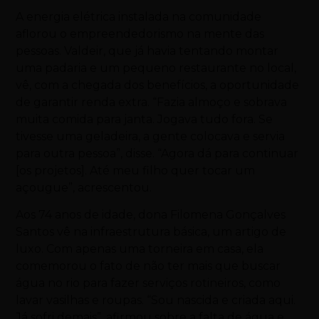
A energia elétrica instalada na comunidade
aflorou o empreendedorismo na mente das
pessoas. Valdeir, que já havia tentando montar
uma padaria e um pequeno restaurante no local,
vê, com a chegada dos benefícios, a oportunidade
de garantir renda extra. “Fazia almoço e sobrava
muita comida para janta. Jogava tudo fora. Se
tivesse uma geladeira, a gente colocava e servia
para outra pessoa”, disse. “Agora dá para continuar
[os projetos]. Até meu filho quer tocar um
açougue”, acrescentou.
Aos 74 anos de idade, dona Filomena Gonçalves
Santos vê na infraestrutura básica, um artigo de
luxo. Com apenas uma torneira em casa, ela
comemorou o fato de não ter mais que buscar
água no rio para fazer serviços rotineiros, como
lavar vasilhas e roupas. “Sou nascida e criada aqui.
Já sofri demais”, afirmou sobre a falta de água e