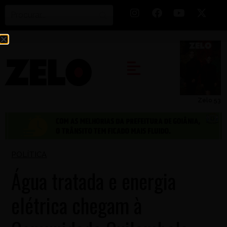
Zelo 53
POLÍTICA
Água tratada e energia
elétrica chegam à