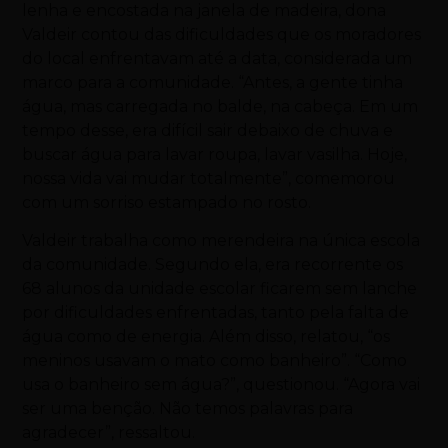
lenha e encostada na janela de madeira, dona
Valdeir contou das dificuldades que os moradores
do local enfrentavam até a data, considerada um
marco para a comunidade. “Antes, a gente tinha
água, mas carregada no balde, na cabeça. Em um
tempo desse, era difícil sair debaixo de chuva e
buscar água para lavar roupa, lavar vasilha. Hoje,
nossa vida vai mudar totalmente”, comemorou
com um sorriso estampado no rosto.
Valdeir trabalha como merendeira na única escola
da comunidade. Segundo ela, era recorrente os
68 alunos da unidade escolar ficarem sem lanche
por dificuldades enfrentadas, tanto pela falta de
água como de energia. Além disso, relatou, “os
meninos usavam o mato como banheiro”. “Como
usa o banheiro sem água?”, questionou. “Agora vai
ser uma benção. Não temos palavras para
agradecer”, ressaltou.