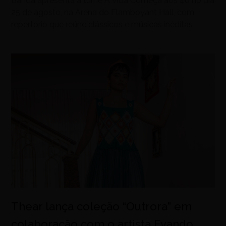
Banda apresenta a turnê A Vida Começa aos 40 no dia
25 de agosto, na Arena do Flamboyant Hall, com
repertório que reúne clássicos e músicas inéditas
Thear lança coleção “Outrora” em
colaboração com o artista Evando