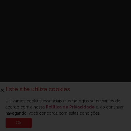
Este site utiliza cookies
Utilizamos cookies essenciais e tecnologias semelhantes de
acordo com a nossa
Política de Privacidade
e, ao continuar
navegando, você concorda com estas condições.
Ok