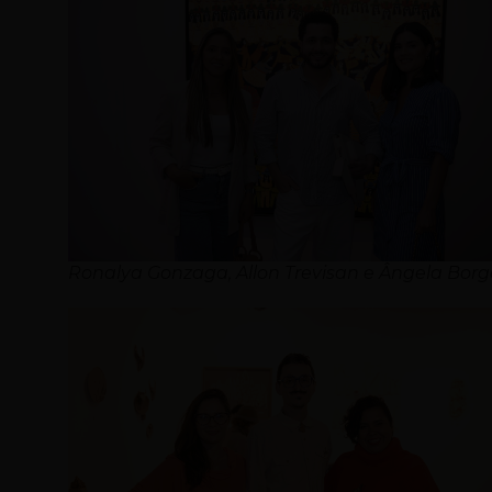
Ronalya Gonzaga, Allon Trevisan e Ângela Borg