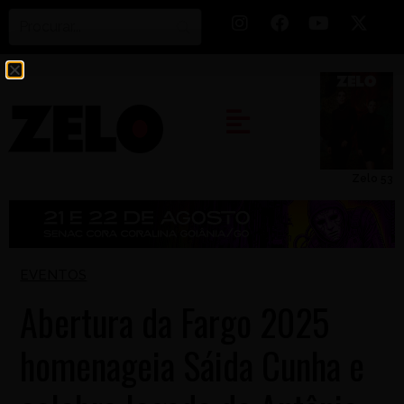
Zelo 53
EVENTOS
Abertura da Fargo 2025
homenageia Sáida Cunha e