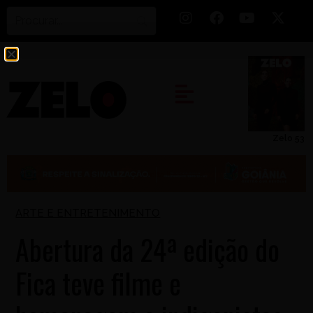
Zelo 53
ARTE E ENTRETENIMENTO
Abertura da 24ª edição do
Fica teve filme e