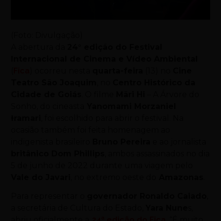
(Foto: Divulgação)
A abertura da
24° edição do Festival
Internacional de Cinema e Vídeo Ambiental
(
Fica
) ocorreu nesta
quarta-feira
(13) no
Cine
Teatro São Joaquim
, no
Centro Histórico da
Cidade de Goiás
. O filme
Mãri Hi
– A Árvore do
Sonho, do cineasta
Yanomami Morzaniel
Ɨramari
, foi escolhido para abrir o festival. Na
ocasião também foi feita homenagem ao
indigenista brasileiro
Bruno Pereira
e ao jornalista
britânico Dom Phillips
, ambos assassinados no dia
5 de junho de 2022 durante uma viagem pelo
Vale do Javari
, no extremo oeste do
Amazonas
.
Para representar o
governador Ronaldo Caiado
,
a secretária de Cultura do Estado,
Yara Nune
s,
abriu oficialmente a
24ª edição do Fica
. “É muito