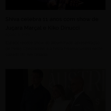
Shiva celebra 11 anos com show de
Juçara Marçal e Kiko Dinucci
agosto 6, 2026
Espaço recebe show do álbum Padê, apresentação
de Pedro Constantino e a Festa Felamacumbia neste
sábado (8), em Goiânia