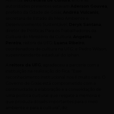
Além da
secretária de Cultura
, entre as
autoridades presentes estavam
Aderson Gouvea
,
prefeito da Cidade de Goiás;
Andréa Vulcanis
,
secretaria de Estado do Meio Ambiente e
Desenvolvimento Sustentável;
Deryk Santana
,
diretor de Políticas Para os Trabalhadores da
Cultura do Ministério da Cultura;
Angelita
Pereira
, reitora da UFG;
Luana Ribeiro
,
coordenadora de cultura na UFG; e Pedro Wilson,
superintendente estadual do Iphan.
A
reitora da UFG
, agradeceu a parceria com a
instituição na realização do Fica. “Esse
reconhecimento institucional nos é muito caro. O
Governo de Goiás está comprometido com a
continuidade, a elaboração e a consolidação de
uma política cultural que resgate a memória e
que produza dossiês importantes para o meio
ambiente e para a cultura”, diz.