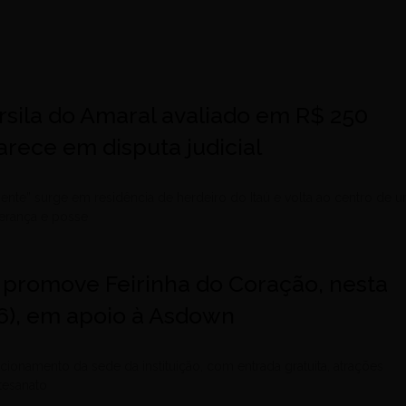
rsila do Amaral avaliado em R$ 250
rece em disputa judicial
ente” surge em residência de herdeiro do Itaú e volta ao centro de 
erança e posse
 promove Feirinha do Coração, nesta
26), em apoio à Asdown
cionamento da sede da instituição, com entrada gratuita, atrações
rtesanato