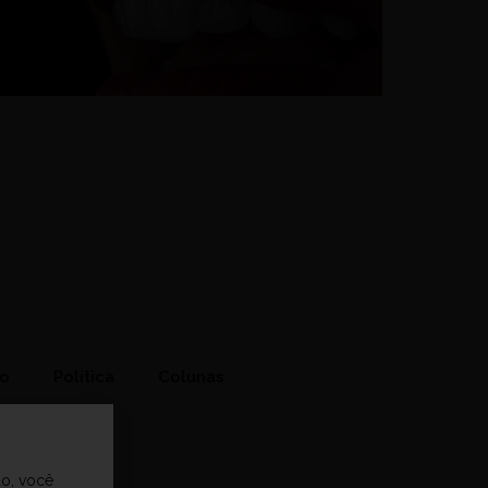
to
Política
Colunas
do, você