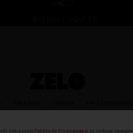
o
Vida e Estilo
Cotidiano
Arte e Entretenimen
cordo com a nossa
Política de Privacidade
e, ao continuar navegan