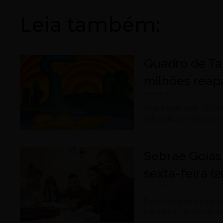
Leia também:
Quadro de Ta
milhões reapa
dezembro 17, 2025
Obra modernista “Sol Po
imbróglio envolvendo h
Sebrae Goiás
sexta-feira (
setembro 26, 2025
Evento acontece no esta
artísticas e oficinas de a