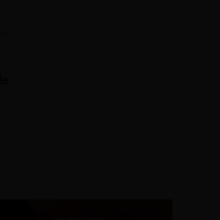
 com
de