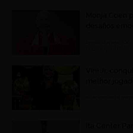
Monja Coen p
desafios emoc
setembro 25, 2025
Evento do projeto “Café
programação do Setem
Vini Jr. conq
melhor joga
dezembro 27, 2024
Atleta também foi premi
título
Ita Center P