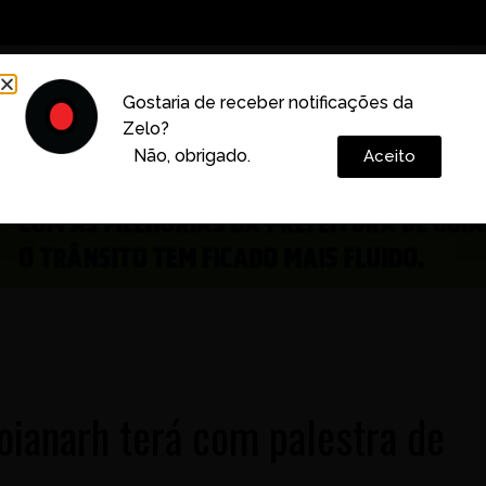
Decoração
Vida e Estilo
Cotidiano
Cultura
Gostaria de receber notificações da
Zelo?
Colunas
Não, obrigado.
Aceito
oianarh terá com palestra de