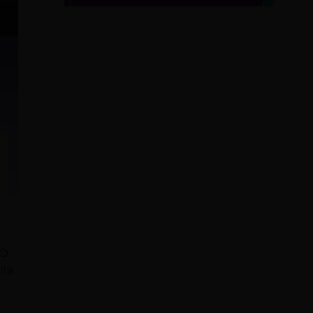
 O
ira