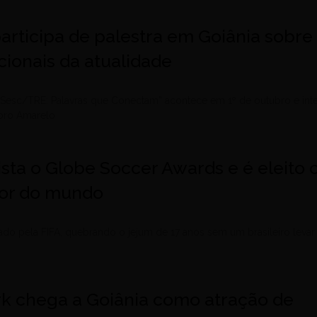
articipa de palestra em Goiânia sobre
ionais da atualidade
 Sesc/TRE: Palavras que Conectam” acontece em 1º de outubro e int
bro Amarelo
uista o Globe Soccer Awards e é eleito 
dor do mundo
ado pela FIFA, quebrando o jejum de 17 anos sem um brasileiro levar
ark chega a Goiânia como atração de