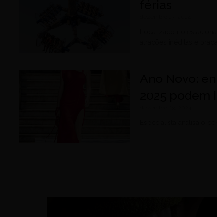
férias
dezembro 27, 2024
Localizado no estacion
atrações inéditas e praç
Ano Novo: en
2025 podem in
dezembro 23, 2024
Especialista analisa o c