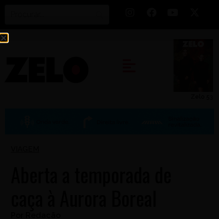
Zelo 53
VIAGEM
Aberta a temporada de
caça à Aurora Boreal
Por
Redação