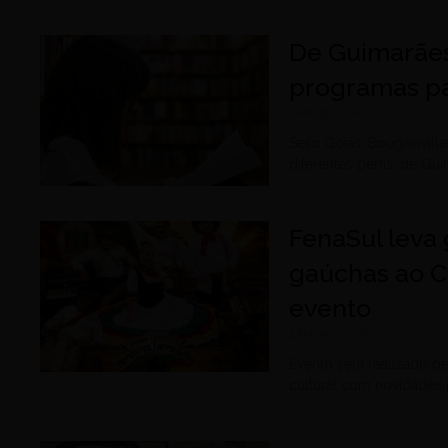
De Guimarães
programas pa
julho 31, 2026
Sesc Goiás, Bougainvil
diferentes perfis, de G
FenaSul leva 
gaúchas ao C
evento
julho 30, 2026
Evento será realizado p
cultural com novidades 