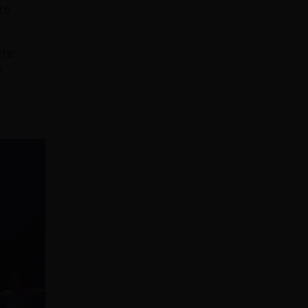
to
rte
a