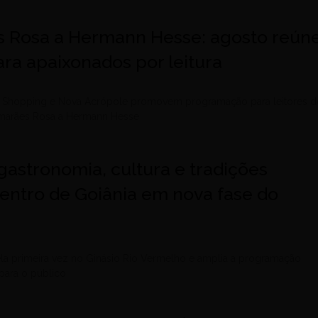
 Rosa a Hermann Hesse: agosto reún
ra apaixonados por leitura
le Shopping e Nova Acrópole promovem programação para leitores d
uimarães Rosa a Hermann Hesse
gastronomia, cultura e tradições
entro de Goiânia em nova fase do
ela primeira vez no Ginásio Rio Vermelho e amplia a programação
para o público