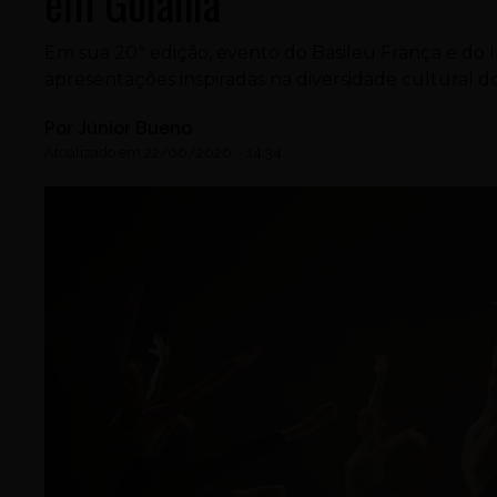
em Goiânia
Em sua 20ª edição, evento do Basileu França e do 
apresentações inspiradas na diversidade cultural d
Por
Júnior Bueno
Atualizado em
22/06/2026
-
14:34