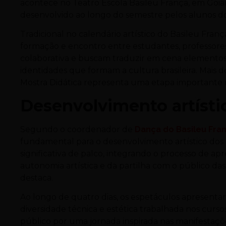
acontece no Teatro Escola Basileu França, em Goiân
desenvolvido ao longo do semestre pelos alunos dos
Tradicional no calendário artístico do Basileu Fra
formação e encontro entre estudantes, professores
colaborativa e buscam traduzir em cena elementos d
identidades que formam a cultura brasileira. Mai
Mostra Didática representa uma etapa importante 
Desenvolvimento artísti
Segundo o coordenador de
Dança do Basileu Fra
fundamental para o desenvolvimento artístico dos 
significativa de palco, integrando o processo de a
autonomia artística e da partilha com o público da
destaca.
Ao longo de quatro dias, os espetáculos apresenta
diversidade técnica e estética trabalhada nos curso
público por uma jornada inspirada nas manifestaçõe