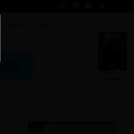
Eventos
Poder
Zelo 53 –
Acesse