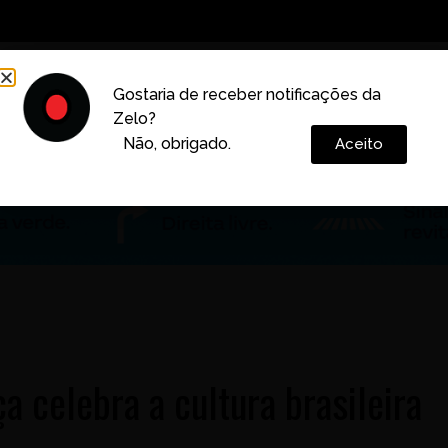
Decoração
Vida e Estilo
Cotidiano
Cultura
Gostaria de receber notificações da
Zelo?
Colunas
Não, obrigado.
Aceito
a celebra a cultura brasileira