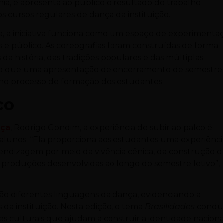
ia, e apresenta ao público o resultado do trabalho
 cursos regulares de dança da instituição.
nça, a iniciativa funciona como um espaço de experimenta
 e público. As coreografias foram construídas de forma
a história, das tradições populares e das múltiplas
s do que uma apresentação de encerramento de semestre,
no processo de formação dos estudantes.
co
nça
, Rodrigo Gondim, a experiência de subir ao palco é
alunos. “Ela proporciona aos estudantes uma experiênci
prendizagem por meio da vivência cênica, da construção d
s produções desenvolvidas ao longo do semestre letivo”,
rão diferentes linguagens da dança, evidenciando a
s da instituição. Nesta edição, o tema
Brasilidades
condu
s culturais que ajudam a construir a identidade naciona