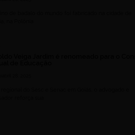
sino de badalo do mundo foi fabricado na cidade de
a, na Polônia
s
ldo Veiga Jardim é renomeado para o Con
ual de Educação
o
abril 28, 2025
r regional do Sesc e Senac em Goiás, o advogado e
sador reforça sua