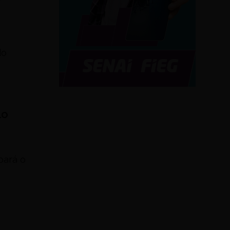
do
lo
pará o