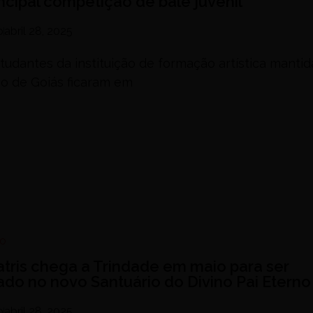
incipal competição de balé juvenil
o
abril 28, 2025
tudantes da instituição de formação artística mantid
o de Goiás ficaram em
no
atris chega a Trindade em maio para ser
lado no novo Santuário do Divino Pai Eterno
o
abril 28, 2025