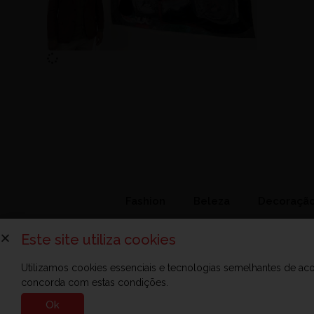
Fashion
Beleza
Decoraçã
Este site utiliza cookies
Utilizamos cookies essenciais e tecnologias semelhantes de a
concorda com estas condições.
Sobre a Zelo
Anuncie na Zelo
Revista Zelo
Cont
Ok