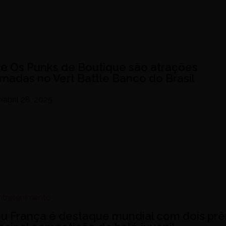
 e Os Punks de Boutique são atrações
rmadas no Vert Battle Banco do Brasil
o
abril 28, 2025
Entretenimento
eu França é destaque mundial com dois pr