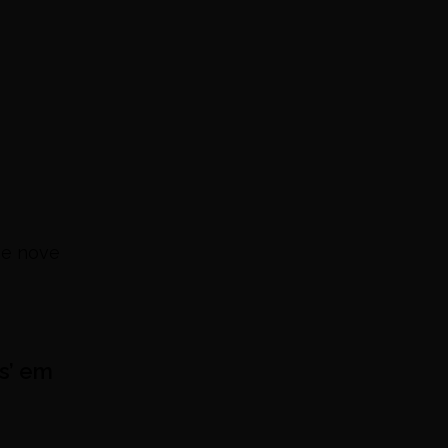
ase nove
s’ em