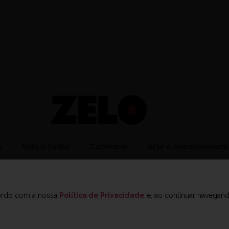
o
Vida e Estilo
Cotidiano
Arte e Entretenimen
cordo com a nossa
Política de Privacidade
e, ao continuar navegan
ato