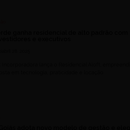
ção
erde ganha residencial de alto padrão com
vestidores e executivos
o
abril 28, 2025
t Incorporadora lança o Residencial Aloft, empreen
osta em tecnologia, praticidade e locação
s
 Goiás adota novo modelo de gestão e ele