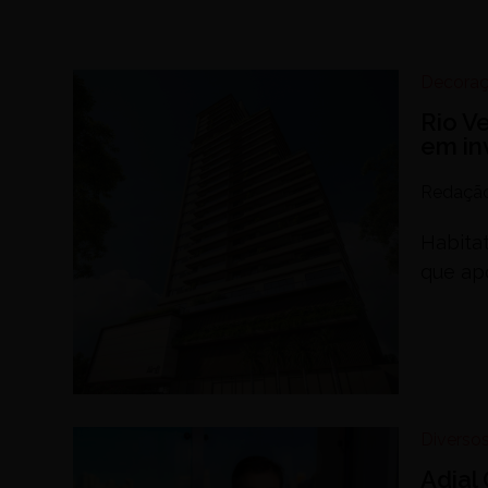
Decora
Rio V
em in
Redaçã
Habita
que ap
Diverso
Adial