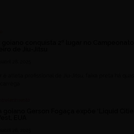
no
a goiano conquista 2º lugar no Campeonato
eiro de Jiu-Jitsu
o
abril 28, 2025
 é atleta profissional de Jiu-Jitsu, faixa preta há qu
 carrega
Entretenimento
ta goiano Gerson Fogaça expõe ‘Liquid Citie
est, EUA
o
abril 28, 2025