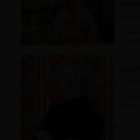
Edwal
Redaçã
Mudanç
Conselh
Arte e 
Andy 
Redaçã
Com ma
Museu