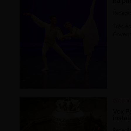
na pr
Redaçã
Três es
Govern
Cotidia
Vox P
insta
Redaçã