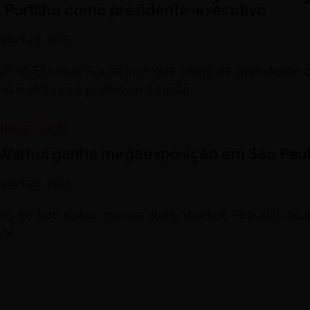
 Portilho como presidente-executivo
o
abril 28, 2025
a no Estatuto Social extingue cargo de presidente 
o e reforça a profissionalização
Entretenimento
Warhol ganha megaexposição em São Pau
o
abril 28, 2025
is de 600 obras, mostra 'Andy Warhol: Pop Art!' ocu
 de