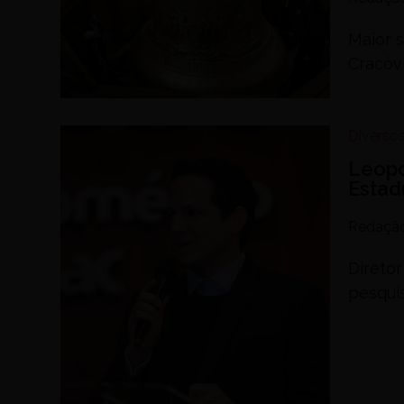
Maior 
Cracóvi
Diverso
Leopo
Estad
Redaçã
Direto
pesqui