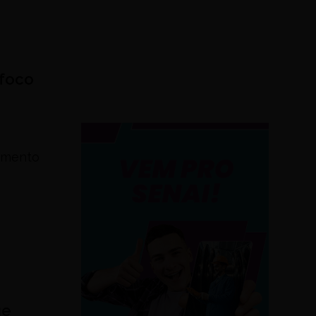
 foco
dimento
ge