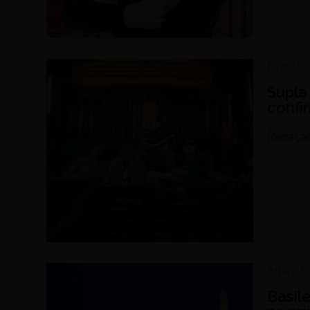
Eventos
Supla
confi
Redaçã
Arte e 
Basil