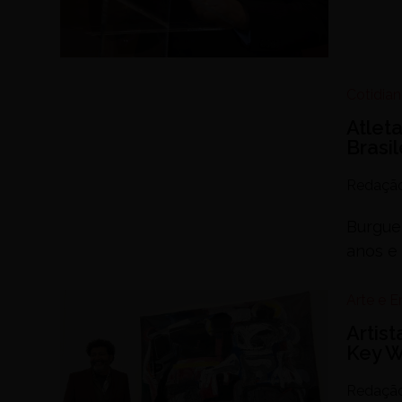
Cotidia
Atlet
Brasil
Redaçã
Burguer
anos e
Arte e 
Artis
Key W
Redaçã