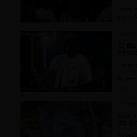
Feira r
estraté
Arte e 
Dj Bl
Piren
Redaçã
Evento 
interna
Cotidia
Sebra
do E
Redaçã