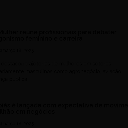
Mulher reúne profissionais para debater
gonismo feminino e carreira
o
março 18, 2025
 destacou trajetórias de mulheres em setores
tariamente masculinos como agronegócio, aviação,
nça pública
s
oiás é lançada com expectativa de movime
bilhão em negócios
o
março 18, 2025