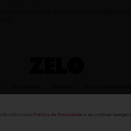
 será aberto durante a Feira do Empreendedorismo,
março
o
Vida e Estilo
Cotidiano
Arte e Entretenimen
cordo com a nossa
Política de Privacidade
e, ao continuar navegan
ato