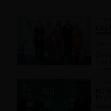
Eventos
LIDE 
prota
Redaçã
Evento
majori
segura
Diverso
FIC G
R$ 1 
Redaçã