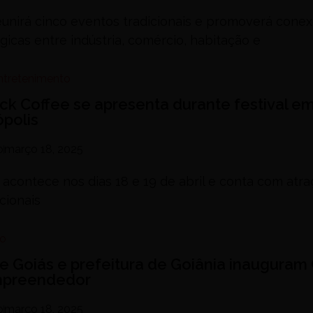
eunirá cinco eventos tradicionais e promoverá cone
gicas entre indústria, comércio, habitação e
Entretenimento
ack Coffee se apresenta durante festival e
ópolis
o
março 18, 2025
acontece nos dias 18 e 19 de abril e conta com atr
cionais
no
e Goiás e prefeitura de Goiânia inauguram
mpreendedor
o
março 18, 2025