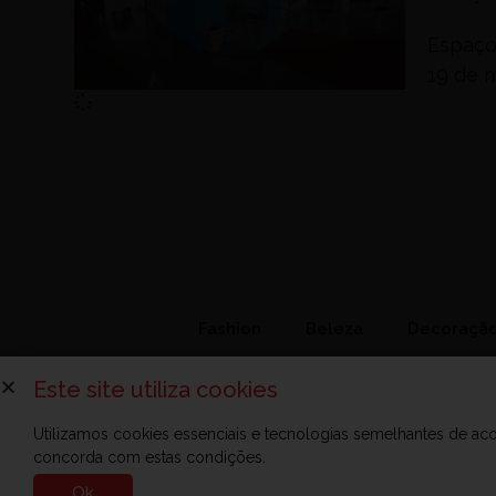
Espaço
19 de 
Fashion
Beleza
Decoraçã
Este site utiliza cookies
Utilizamos cookies essenciais e tecnologias semelhantes de a
concorda com estas condições.
Sobre a Zelo
Anuncie na Zelo
Revista Zelo
Cont
Ok