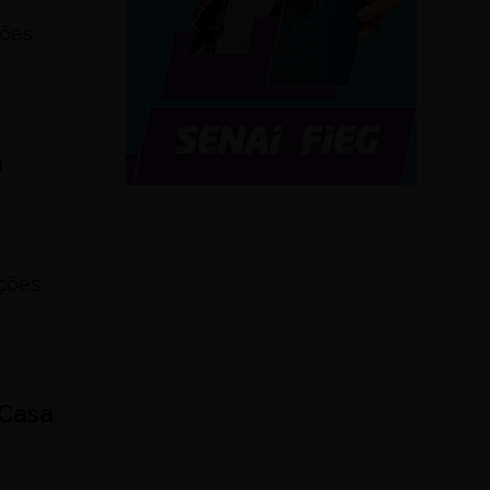
xões
m
ações
 Casa