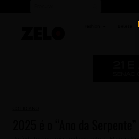
Fashion
Beleza
COTIDIANO
2025 é o “Ano da Serpente” 
Período terá energia predominante da Madeira Yin