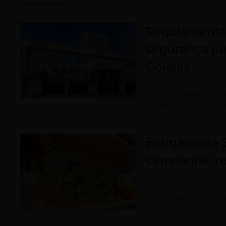
Regulamentaç
segurança ju
Goiânia
agosto 4, 2026
Decreto estabelece cri
hectares e busca amplia
Bougainville
campanha, re
agosto 3, 2026
Shopping lança ação pr
institucional e amplia á