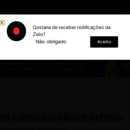
Decoração
Vida e Estilo
Cotidiano
Cultura
Gostaria de receber notificações da
Zelo?
Colunas
Não, obrigado.
Aceito
no calendário chinês; entenda
 e conta com duas primaveras