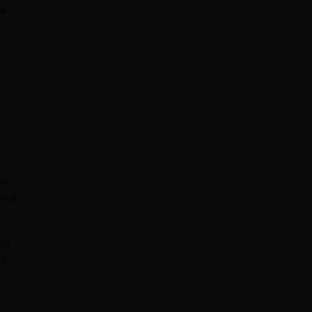
ue
 o
erá
ês,
as