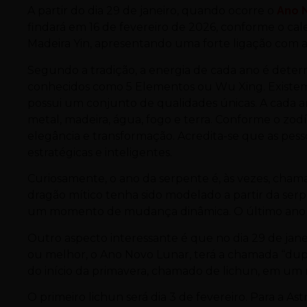
A partir do dia 29 de janeiro, quando ocorre o
Ano 
findará em 16 de fevereiro de 2026, conforme o cale
Madeira Yin, apresentando uma forte ligação com a
Segundo a tradição, a energia de cada ano é deter
conhecidos como 5 Elementos ou Wu Xing. Existem 
possui um conjunto de qualidades únicas. A cada
metal, madeira, água, fogo e terra. Conforme o zodí
elegância e transformação. Acredita-se que as pesso
estratégicas e inteligentes.
Curiosamente, o ano da serpente é, às vezes, cham
dragão mítico tenha sido modelado a partir da serp
um momento de mudança dinâmica. O último ano d
Outro aspecto interessante é que no dia 29 de jane
ou melhor, o Ano Novo Lunar, terá a chamada “dupla
do início da primavera, chamado de lichun, em u
O primeiro lichun será dia 3 de fevereiro. Para a Ast