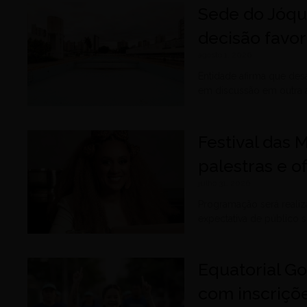
Sede do Jóqu
decisão favor
agosto 1, 2026
Entidade afirma que des
em discussão em outra a
Festival das M
palestras e o
julho 31, 2026
Programação será realiz
expectativa de público 
Equatorial G
com inscriçõe