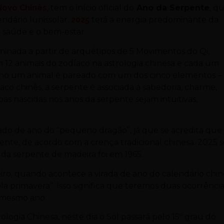
Novo Chinês
, tem o início oficial do
Ano da Serpente
, q
ndário lunissolar.
2025
terá a energia predominante da
 saúde e o bem-estar.
minada a partir de arquétipos de 5 Movimentos do Qi,
12 animais do zodíaco na astrologia chinesa e cada um
 ano um animal é pareado com um dos cinco elementos –
aco chinês, a serpente é associada à sabedoria, charme,
as nascidas nos anos da serpente sejam intuitivas,
ado de ano do “pequeno dragão”, já que se acredita que
ente, de acordo com a crença tradicional chinesa. 2025 s
a serpente de madeira foi em 1965.
iro, quando acontece a virada de ano do calendário chin
 primavera”. Isso significa que teremos duas ocorrênci
m mesmo ano.
rologia Chinesa, neste dia o Sol passará pelo 15º grau do