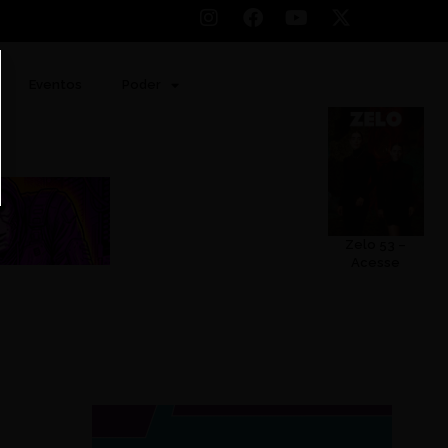
Eventos
Poder
Zelo 53 –
Acesse