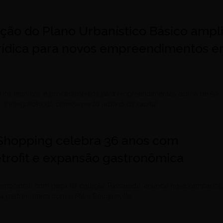
ão do Plano Urbanístico Básico ampl
rídica para novos empreendimentos 
térios técnicos e procedimentos para empreendimentos acima de 50
r a integração do planejamento urbano da capital
 Shopping celebra 36 anos com
trofit e expansão gastronômica
omocional com peça da coleção Passaredo, anuncia nova campanha
rea gastronômica com o Pátio Bougainville