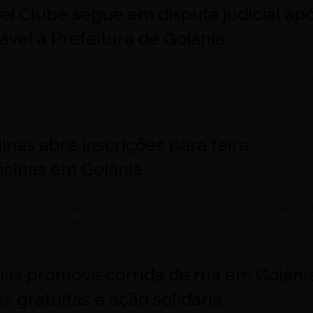
ei Clube segue em disputa judicial ap
ável à Prefeitura de Goiânia
apropriação ainda não foi concluída, já que o valor da indenização s
ção judicial
inas abre inscrições para feira,
ficinas em Goiânia
ada entre 7 e 9 de agosto no Hub Goiás e na Praça do Imigrante, co
superior a 6 mil pessoas
oiás promove corrida de rua em Goiâni
s gratuitas e ação solidária