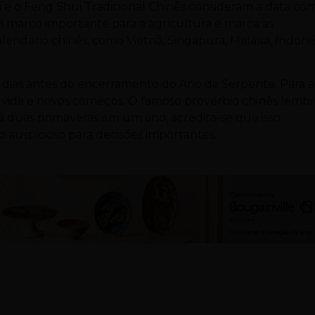
 Zi e o Feng Shui Tradicional Chinês consideram a data co
m marco importante para a agricultura e marca as
ndário chinês, como Vietnã, Singapura, Malásia, Indonés
2 dias antes do encerramento do Ano da Serpente. Para a
 vida e novos começos. O famoso provérbio chinês lemb
á duas primaveras em um ano, acredita-se que isso
o auspicioso para decisões importantes.