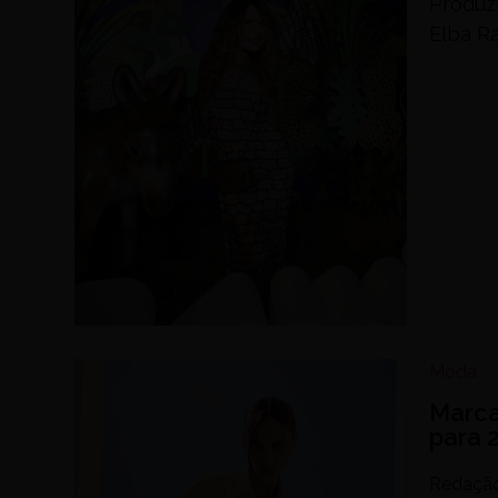
Produz
Elba R
Moda
Marca
para 2
Redaçã