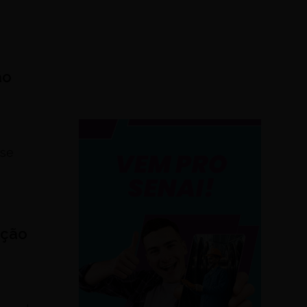
ão
 se
ação