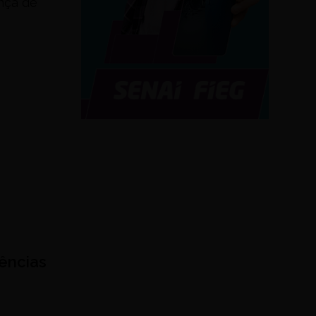
nça de
dências