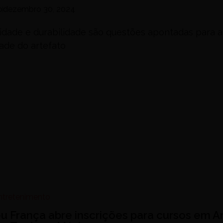
o
dezembro 30, 2024
lidade e durabilidade são questões apontadas para a
dade do artefato
Entretenimento
eu França abre inscrições para cursos em A