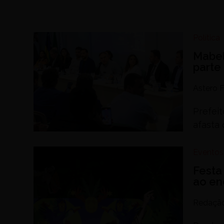
Política
Mabel
parte
Astero F
Prefeit
afasta 
Eventos
Festa
ao en
Redaçã