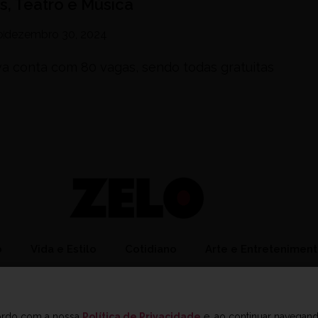
is, Teatro e Música
o
dezembro 30, 2024
iva conta com 80 vagas, sendo todas gratuitas
o
Vida e Estilo
Cotidiano
Arte e Entretenimen
cordo com a nossa
Política de Privacidade
e, ao continuar navegan