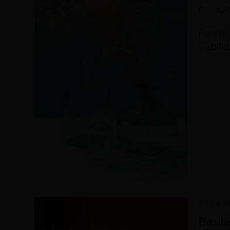
Redaçã
Flexibi
viabili
Arte e 
Basil