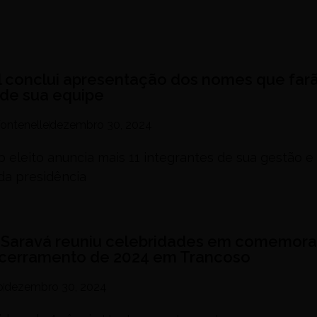
 conclui apresentação dos nomes que far
 de sua equipe
ontenelle
dezembro 30, 2024
o eleito anuncia mais 11 integrantes de sua gestão e
da presidência
 Saravá reuniu celebridades em comemor
cerramento de 2024 em Trancoso
o
dezembro 30, 2024