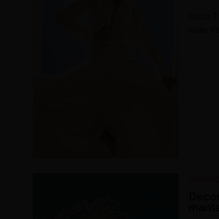
Karla T
suas in
Decora
Decor
mante