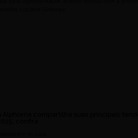
ida pela Agência Haute, evento contou com a prese
amalho, Luciana Gimenez
 Alphorria compartilha suas principais ten
025; confira
o
dezembro 30, 2024