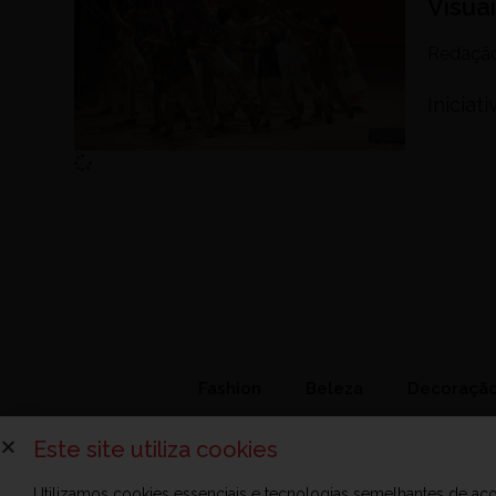
Visua
Redaçã
Iniciat
Fashion
Beleza
Decoraçã
Este site utiliza cookies
Utilizamos cookies essenciais e tecnologias semelhantes de a