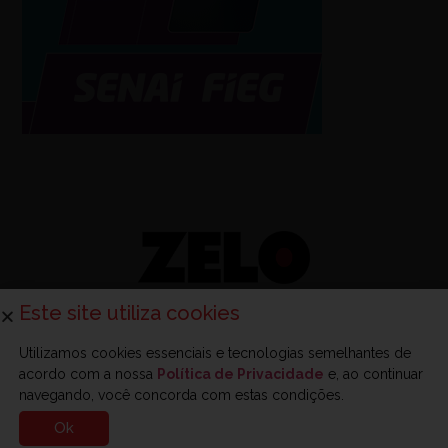
Este site utiliza cookies
Utilizamos cookies essenciais e tecnologias semelhantes de
acordo com a nossa
Política de Privacidade
e, ao continuar
Sobre a Zelo
Anuncie na Zelo
Revista Zelo
Contato
navegando, você concorda com estas condições.
Ok
© 2025 - Zelo - Todos os direitos reservados.