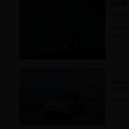
parti
Redaçã
Fenôme
maior 
Colunas
Volvo
como 
Astero F