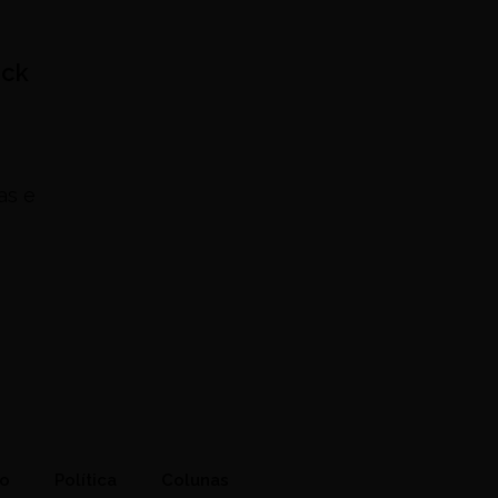
ack
as e
to
Política
Colunas