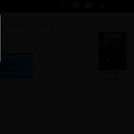
Eventos
Poder
Zelo 53 –
Acesse