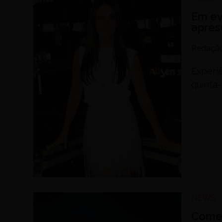
Em ev
apres
Redaçã
Experi
quinta-f
NEWS
Cometa