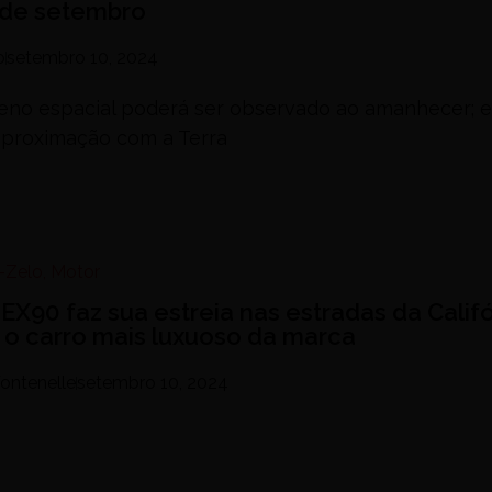
r de setembro
o
setembro 10, 2024
no espacial poderá ser observado ao amanhecer; e
aproximação com a Terra
-Zelo
,
Motor
 EX90 faz sua estreia nas estradas da Calif
o carro mais luxuoso da marca
ontenelle
setembro 10, 2024