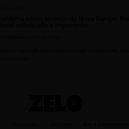
-Zelo
,
Motor
confirma o lançamento da Nova Ranger Bl
isual sofisticado e imponente
ontenelle
setembro 10, 2024
stilo é marcado pela grade frontal, santantônio, rod
sores na cor
o
Vida e Estilo
Cotidiano
Arte e Entretenimen