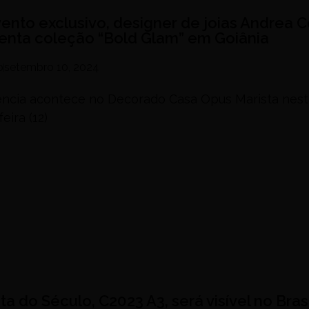
ento exclusivo, designer de joias Andrea C
enta coleção “Bold Glam” em Goiânia
o
setembro 10, 2024
ência acontece no Decorado Casa Opus Marista nest
eira (12)
 do Século, C2023 A3, será visível no Brasi