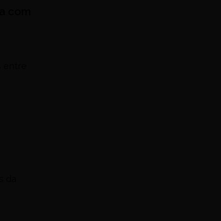
ia com
 entre
s da