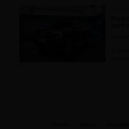
Colunas
Ford 
com v
Astero F
O seu e
retrovi
Fashion
Beleza
Decoraçã