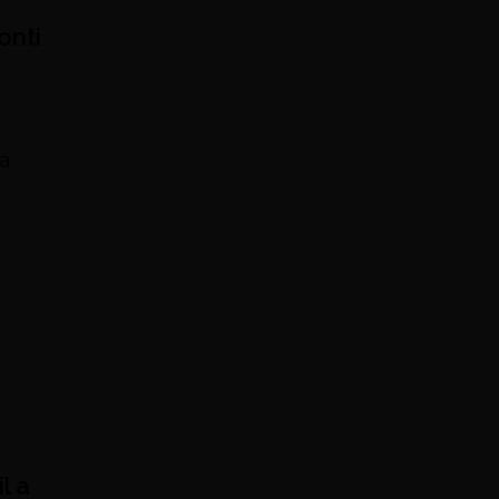
onti
a
l a