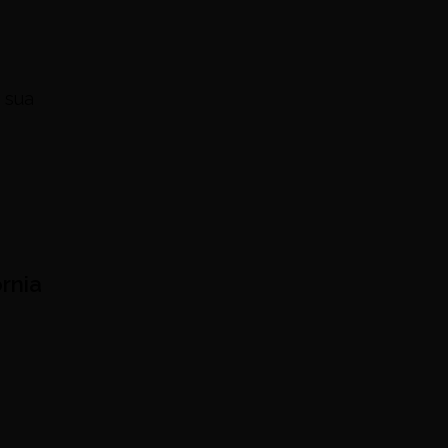
 sua
órnia