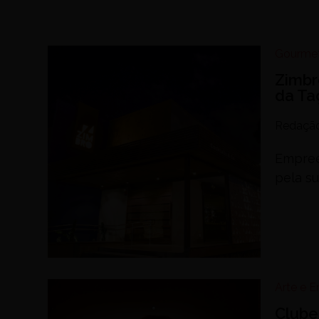
Gourme
Zimbr
da Ta
Redaçã
Empree
pela su
Arte e 
Clube