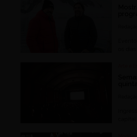
Mostr
progr
Redaçã
Evento
os dias
Arte e 
Seman
quinta
Redaçã
Ingres
capital
Moda