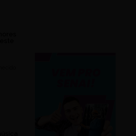
hores
Oeste
hecido
música