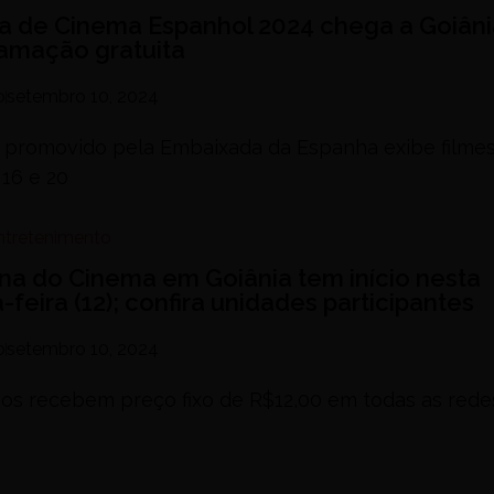
a de Cinema Espanhol 2024 chega a Goiân
amação gratuita
o
setembro 10, 2024
 promovido pela Embaixada da Espanha exibe filmes
 16 e 20
Entretenimento
a do Cinema em Goiânia tem início nesta
-feira (12); confira unidades participantes
o
setembro 10, 2024
sos recebem preço fixo de R$12,00 em todas as rede