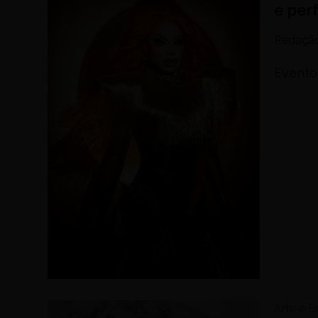
e per
Redaçã
Evento
Arte e 