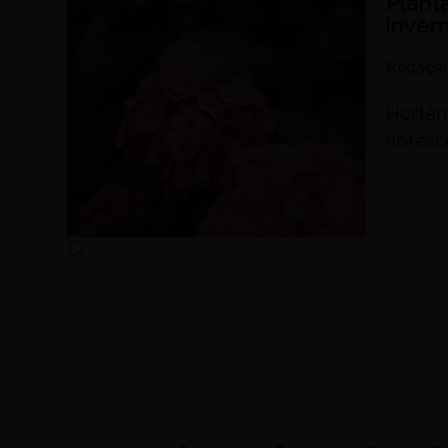
Plant
invern
Redaçã
Hortên
flores