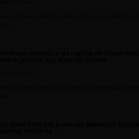
o
julho 23, 2024
o pelo cineasta Walter Salles, longa será exibido no F
onto
ferência simbólica da capital de Goiás mar
oração dos 297 anos da cidade
o
julho 23, 2024
 destaca crescimento econômico e parcerias estrat
ado
tor solar com cor pode ser aliado no trata
lasma; entenda