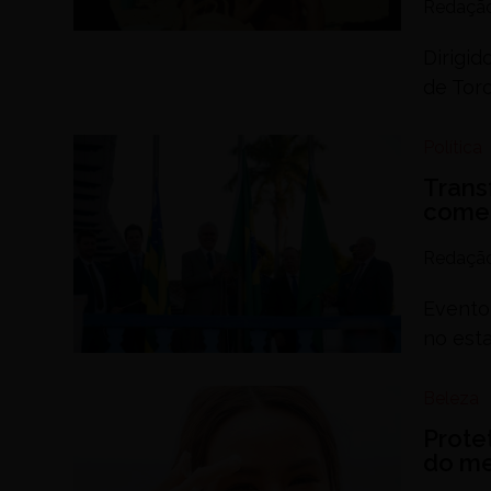
Redaçã
Dirigid
de Tor
Política
Trans
comem
Redaçã
Evento
no est
Beleza
Prote
do me