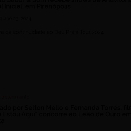
l Inicial, em Pirenópolis
o
julho 23, 2024
iva dá continuidade ao Deu Praia Tour 2024
Entretenimento
lado por Selton Mello e Fernanda Torres, fi
a Estou Aqui” concorre ao Leão de Ouro e
za