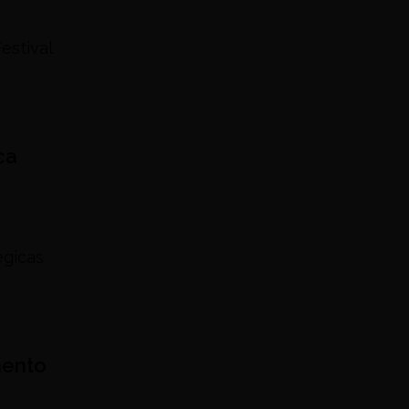
estival
ca
égicas
mento