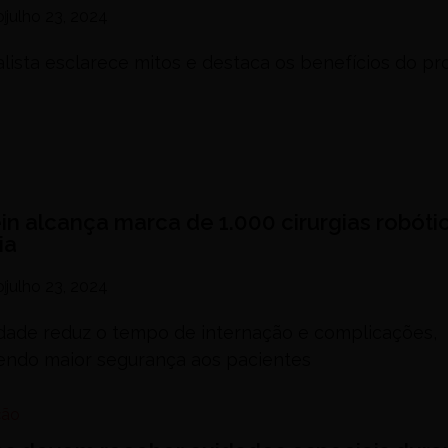
o
julho 23, 2024
lista esclarece mitos e destaca os benefícios do pr
ein alcança marca de 1.000 cirurgias robót
ia
o
julho 23, 2024
dade reduz o tempo de internação e complicações,
endo maior segurança aos pacientes
ção