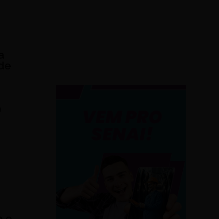
a
ade
a
a e