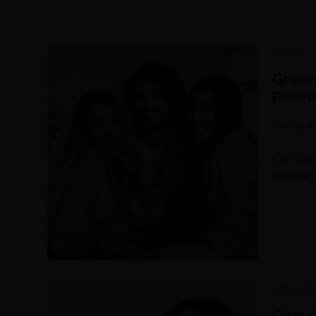
Moda
Green
pesso
Redaçã
Campanh
bandei
Arte e 
Circu