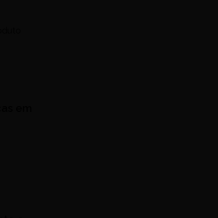
oduto
icas em