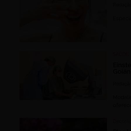
Redaçã
Especia
SAÚDE
Einst
Goiân
Redaçã
Modali
oferec
Decora