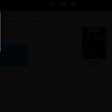
Eventos
Poder
Zelo 53 –
Acesse