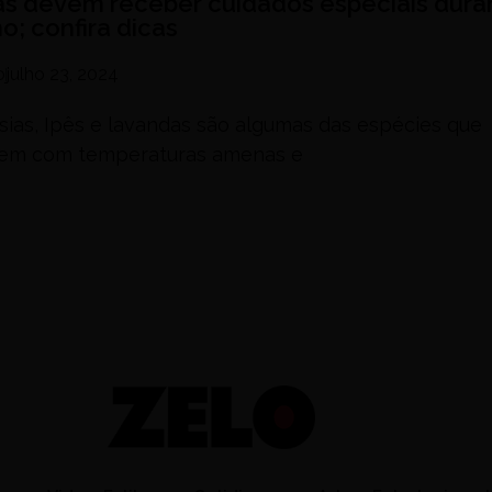
as devem receber cuidados especiais dura
o; confira dicas
o
julho 23, 2024
sias, Ipês e lavandas são algumas das espécies que
cem com temperaturas amenas e