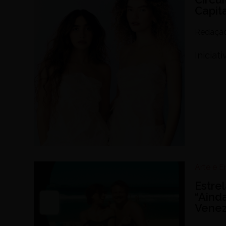
Capita
Redaçã
Iniciat
Arte e 
Estre
“Aind
Vene