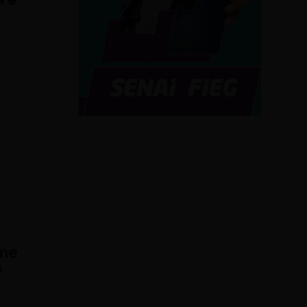
lme
m