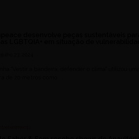
peace desenvolve peças sustentáveis par
as LGBTQIA+ em situação de vulnerabilid
o
julho 23, 2024
a “Vestir a bandeira, defender o clima” utilizou um
ra de 20 metros como
Entretenimento
ito Sabor & Som recebe shows de Anavitóri