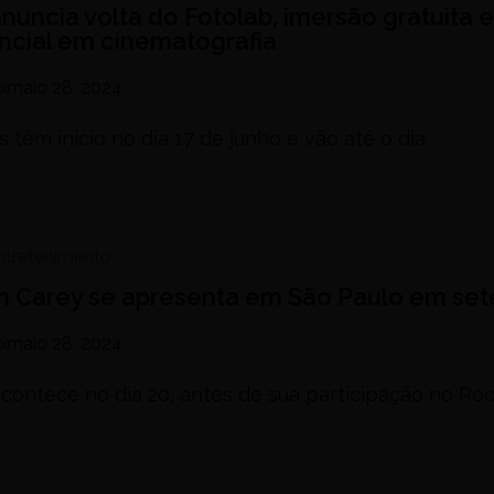
nuncia volta do Fotolab, imersão gratuita e
ncial em cinematografia
o
maio 28, 2024
s têm início no dia 17 de junho e vão até o dia
Entretenimento
h Carey se apresenta em São Paulo em se
o
maio 28, 2024
ontece no dia 20, antes de sua participação no Roc