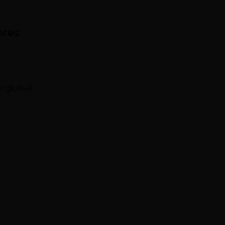
ores
a global