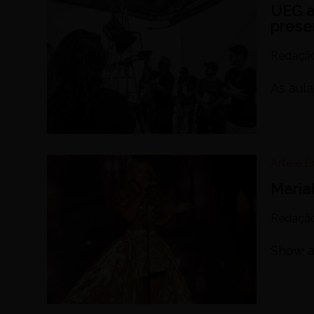
UEG a
prese
Redaçã
As aula
Arte e 
Maria
Redaçã
Show ac