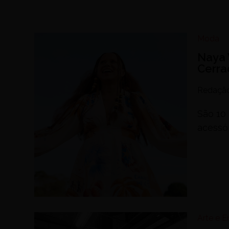
Moda
Naya 
Cerrad
Redaçã
São 10 
acessó
Arte e 