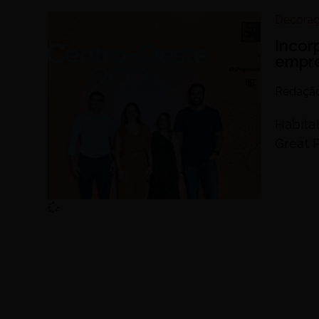
Decora
Incor
empre
Redaçã
Habitat
Great 