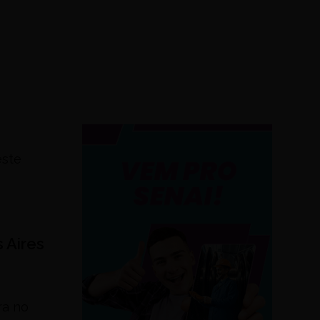
este
 Aires
ra no