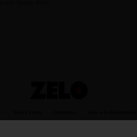
nato. Matías Rossi
o
Vida e Estilo
Cotidiano
Arte e Entretenimen