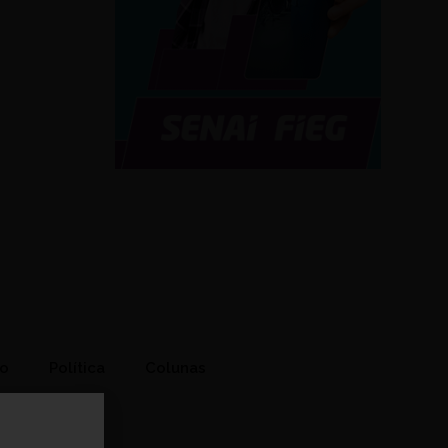
to
Política
Colunas