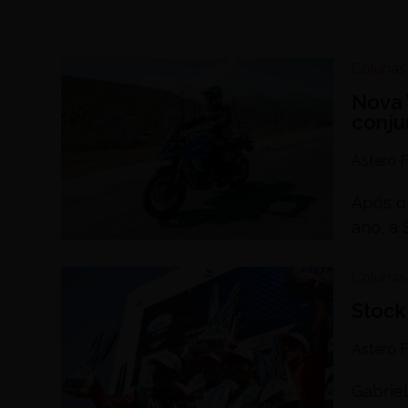
Colunas
Nova 
conju
Astero F
Após o
ano, a 
Colunas
Stock
Astero F
Gabrie