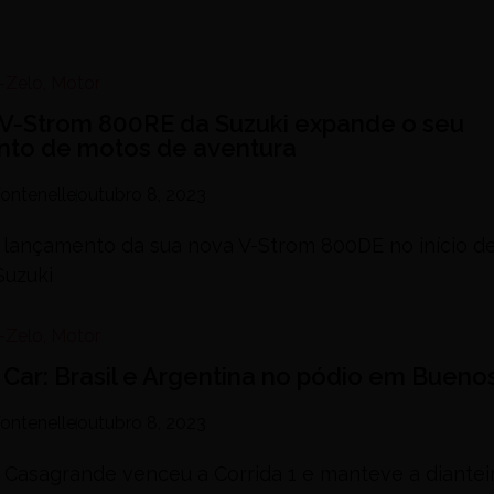
-Zelo
,
Motor
V-Strom 800RE da Suzuki expande o seu
nto de motos de aventura
ontenelle
outubro 8, 2023
 lançamento da sua nova V-Strom 800DE no início d
Suzuki
-Zelo
,
Motor
 Car: Brasil e Argentina no pódio em Buenos
ontenelle
outubro 8, 2023
l Casagrande venceu a Corrida 1 e manteve a diantei