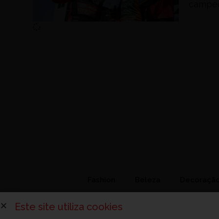
campeo
Fashion
Beleza
Decoraçã
Este site utiliza cookies