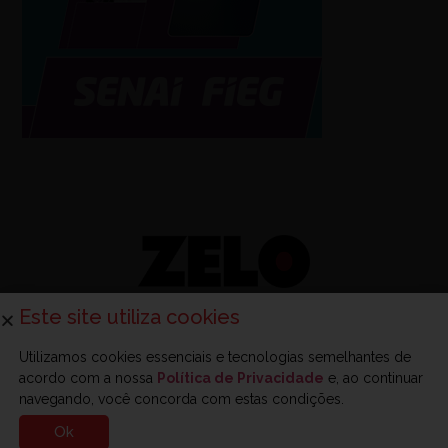
Este site utiliza cookies
Utilizamos cookies essenciais e tecnologias semelhantes de
acordo com a nossa
Política de Privacidade
e, ao continuar
Sobre a Zelo
Anuncie na Zelo
Revista Zelo
Contato
navegando, você concorda com estas condições.
Ok
© 2025 - Zelo - Todos os direitos reservados.