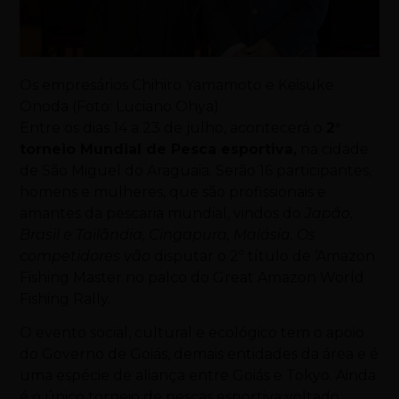
Os empresários Chihiro Yamamoto e Keisuke
Onoda (Foto: Luciano Ohya)
Entre os dias 14 a 23 de julho, acontecerá o
2°
torneio Mundial de Pesca esportiva,
na
cidade
de
São Miguel do Araguaia
.
Serão
16 participantes
,
homens e mulheres, que são profissionais e
amantes da pescaria
mundial, vindos do
Japão,
Brasil e Tailândia, Cingapura, Malásia. Os
competidores vão
disputar o 2º título de ‘Amazon
Fishing Master
no palco do Great Amazon World
Fishing Rally.
O
evento social, cultural e ecológico
tem o apoio
do
Governo de Goiás
, demais entidades da área e é
uma espécie de
aliança
entre
Goiás e Tokyo
. Ainda
é o único torneio de pescas esportiva voltado