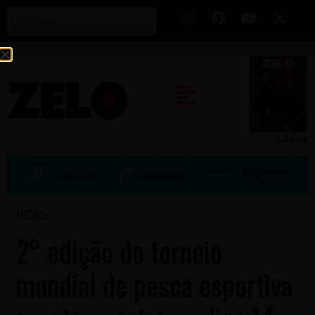
Zelo 53
NEWS
2° edição do torneio
mundial de pesca esportiva